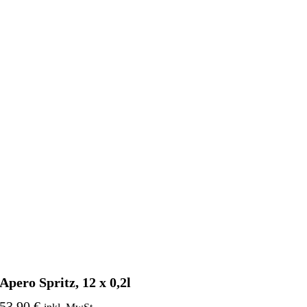
Apero Spritz, 12 x 0,2l
53,90 €