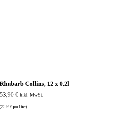
Rhubarb Collins, 12 x 0,2l
53,90 €
inkl. MwSt.
(22,46 € pro Liter)