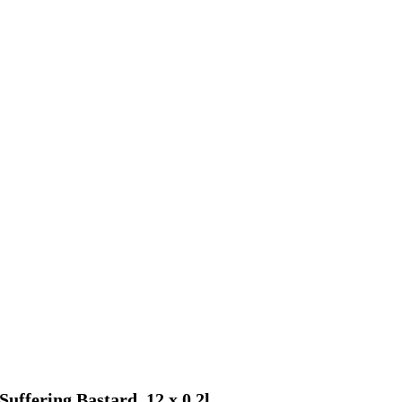
Suffering Bastard, 12 x 0,2l