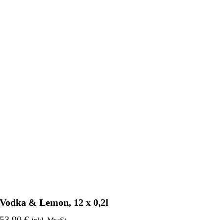
Vodka & Lemon, 12 x 0,2l
53,90 €